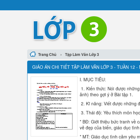
›
Trang Chủ
Tập Làm Văn Lớp 3
GIÁO ÁN CHI TIẾT TẬP LÀM VĂN LỚP 3 - TUẦN 12 
I. MỤC TIÊU:
1. Kiến thức: Nói được những
ảnh) theo gợi ý ở Bài tập 1.
2. Kĩ năng: Viết được những đ
3. Thái độ: Yêu thích môn học
* BĐ: Giới thiệu bức tranh về 
vẻ đẹp của biển, giáo dục tình
* MT: Giáo dục tình cảm yêu mế