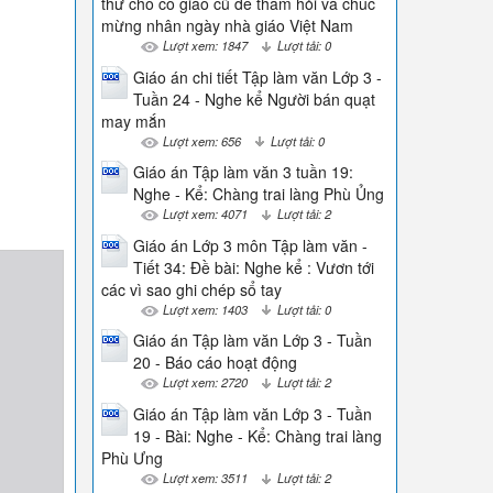
thư cho cô giáo cũ để thăm hỏi và chúc
mừng nhân ngày nhà giáo Việt Nam
Lượt xem: 1847
Lượt tải: 0
Giáo án chi tiết Tập làm văn Lớp 3 -
Tuần 24 - Nghe kể Người bán quạt
may mắn
Lượt xem: 656
Lượt tải: 0
Giáo án Tập làm văn 3 tuần 19:
Nghe - Kể: Chàng trai làng Phù Ủng
Lượt xem: 4071
Lượt tải: 2
Giáo án Lớp 3 môn Tập làm văn -
Tiết 34: Đề bài: Nghe kể : Vươn tới
các vì sao ghi chép sổ tay
Lượt xem: 1403
Lượt tải: 0
Giáo án Tập làm văn Lớp 3 - Tuần
20 - Báo cáo hoạt động
Lượt xem: 2720
Lượt tải: 2
Giáo án Tập làm văn Lớp 3 - Tuần
19 - Bài: Nghe - Kể: Chàng trai làng
Phù Ưng
Lượt xem: 3511
Lượt tải: 2