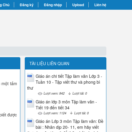
g Chủ
Đăng ký
Đăng nhập
Upload
Liên hệ
TÀI LIỆU LIÊN QUAN
Giáo án chi tiết Tập làm văn Lớp 3 -
Tuần 10 - Tập viết thư và phong bì
c một tấm
thư
Lượt xem: 842
Lượt tải: 0
Giáo án lớp 3 môn Tập làm văn -
Tiết 19 đến tiết 34
Lượt xem: 1124
Lượt tải: 0
biết được
Giáo án Lớp 3 môn Tập làm văn: Đề
bài : Nhân dịp 20- 11, em hãy viết
.