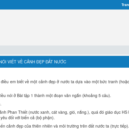
Tran
- NÓI VIẾT VỀ CẢNH ĐẸP ĐẤT NƯỚC
 điều em biết về một cảnh đẹp ở nước ta dựa vào một bức tranh (hoặ
iều nói ở Bài tập 1 thành một đoạn văn ngắn (khoảng 5 câu).
.
cảnh Phan Thiết (nước xanh, cát vàng, gió, nắng.), quá đó giáo dục HS 
 yêu đối với biển cả (bộ phận).
n cảnh đẹp của thiên nhiên và môi trường trên đất nước ta (trực tiếp)