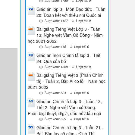
Lượt xem: 1788
Lượt tải: 0
Giáo án lớp 3 - Môn Đạo đức - Tuần
20: Đoàn kết với thiếu nhi Quốc tế
Lượt xem: 1127
Lượt tải: 0
Bài giảng Tiếng Việt Lớp 3 - Tuần
13: Nghe viết Vàm Cỏ Đông - Năm
học 2021-2022
Lượt xem: 415
Lượt tải: 0
Giáo án môn Chính tả lớp 3 - Tiết
24: Quà của bố
Lượt xem: 1669
Lượt tải: 0
Bài giảng Tiếng Việt 3 (Phần Chính
tả) - Tuần 2, Bài: Ai có lỗi - Năm học
2021-2022
Lượt xem: 624
Lượt tải: 0
Giáo án Chính tả Lớp 3 - Tuần 13,
Tiết 2: Nghe viết Vàm cỏ Đông.
Phân biệt it/uyt, d/gi/r, dấu hỏi/dấu ngã
Lượt xem: 699
Lượt tải: 0
Giáo án Chính tả Lớp 3 - Tuần 21 -
Bài: Bàn tay cô giáo - Đinh Thị