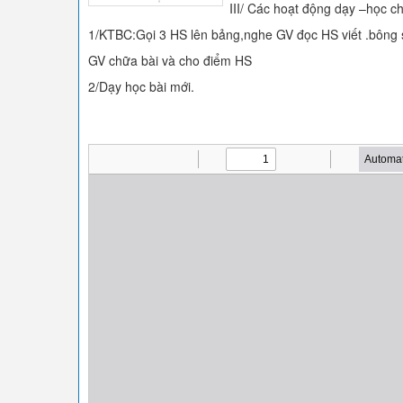
III/ Các hoạt động dạy –học c
1/KTBC:Gọi 3 HS lên bảng,nghe GV đọc HS viết .bông 
GV chữa bài và cho điểm HS
2/Dạy học bài mới.