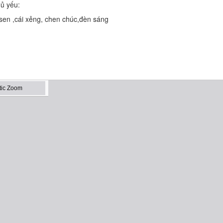
hủ yếu:
sen ,cái xẻng, chen chúc,đèn sáng