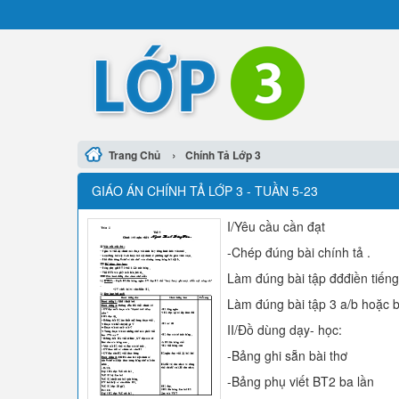
›
Trang Chủ
Chính Tả Lớp 3
GIÁO ÁN CHÍNH TẢ LỚP 3 - TUẦN 5-23
I/Yêu cầu cần đạt
-Chép đúng bài chính tả .
Làm đúng bài tập đđđiền tiếng
Làm đúng bài tập 3 a/b hoặc 
II/Đồ dùng dạy- học:
-Bảng ghi sẵn bài thơ
-Bảng phụ viết BT2 ba lần