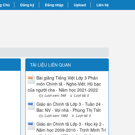
g Chủ
Đăng ký
Đăng nhập
Upload
Liên hệ
TÀI LIỆU LIÊN QUAN
Bài giảng Tiếng Việt Lớp 3 Phân
môn Chính tả - Nghe-Viết: Hũ bạc
của người cha - Năm học 2021-2022
Lượt xem: 548
Lượt tải: 0
Giáo án Chính tả Lớp 3 - Tuần 24 -
Bài: NV - Voi nhà - Phùng Thị Tiết
Lượt xem: 1982
Lượt tải: 0
Giáo án Chính tả Lớp 3 - Học kỳ 2 -
Năm học 2009-2010 - Trịnh Minh Trí