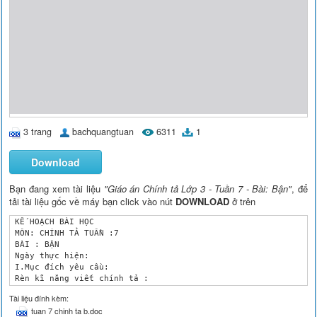
3 trang
bachquangtuan
6311
1
Download
Bạn đang xem tài liệu
"Giáo án Chính tả Lớp 3 - Tuần 7 - Bài: Bận"
, để
tải tài liệu gốc về máy bạn click vào nút
DOWNLOAD
ở trên
 KẾ HOẠCH BÀI HỌC

 MÔN: CHÍNH TẢ TUẦN :7

 BÀI : BẬN

 Ngày thực hiện: 

 I.Mục đích yêu cầu:

 Rèn kĩ năng viết chính tả :

 _ Nghe viết chính xác, trình bày đúng các khổ thơ 2 và 3 của 
Tài liệu đính kèm:
 _Ôn luyện vần khó : en/ oen ; làm đúng các bài tập phận biệt.
tuan 7 chinh ta b.doc
 II.Chuẩn bị :
