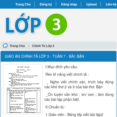
Trang Chủ
Đăng ký
Đăng nhập
Upload
Liên hệ
›
Trang Chủ
Chính Tả Lớp 3
GIÁO ÁN CHÍNH TẢ LỚP 3 - TUẦN 7 - BÀI: BẬN
I.Mục đích yêu cầu:
Rèn kĩ năng viết chính tả :
_ Nghe viết chính xác, trình bày đúng
các khổ thơ 2 và 3 của bài thơ: Bận
_Ôn luyện vần khó : en/ oen ; làm đúng
các bài tập phận biệt.
II.Chuẩn bị :
1.Giáo viên : Bảng lớp viết bài tập2