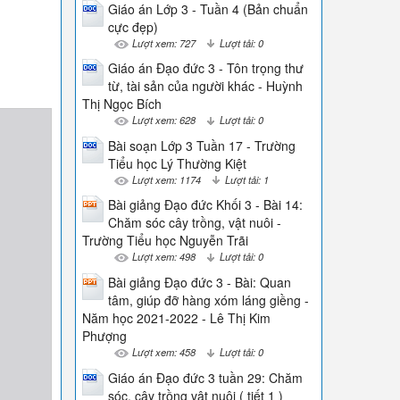
Giáo án Lớp 3 - Tuần 4 (Bản chuẩn
cực đẹp)
Lượt xem: 727
Lượt tải: 0
Giáo án Đạo đức 3 - Tôn trọng thư
từ, tài sản của người khác - Huỳnh
Thị Ngọc Bích
Lượt xem: 628
Lượt tải: 0
Bài soạn Lớp 3 Tuần 17 - Trường
Tiểu học Lý Thường Kiệt
Lượt xem: 1174
Lượt tải: 1
Bài giảng Đạo đức Khối 3 - Bài 14:
Chăm sóc cây trồng, vật nuôi -
Trường Tiểu học Nguyễn Trãi
Lượt xem: 498
Lượt tải: 0
Bài giảng Đạo đức 3 - Bài: Quan
tâm, giúp đỡ hàng xóm láng giềng -
Năm học 2021-2022 - Lê Thị Kim
Phượng
Lượt xem: 458
Lượt tải: 0
Giáo án Đạo đức 3 tuần 29: Chăm
sóc, cây trồng vật nuôi ( tiết 1 )