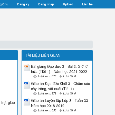
g Chủ
Đăng ký
Đăng nhập
Upload
Liên hệ
TÀI LIỆU LIÊN QUAN
Bài giảng Đạo đức 3 - Bài 2: Giữ lời
hứa (Tiết 1) - Năm học 2021-2022
Lượt xem: 573
Lượt tải: 0
Giáo án Đạo đức Khối 3 - Chăm sóc
cây trồng, vật nuôi (Tiết 1)
Lượt xem: 979
Lượt tải: 0
Giáo án Luyện tập Lớp 3 - Tuần 33 -
trợ, giúp
Năm học 2018-2019
Lượt xem: 656
Lượt tải: 0