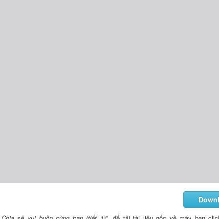
Down
Chia sẻ vui buồn cùng bạn (tiết 1)"
, để tải tài liệu gốc về máy bạn cli