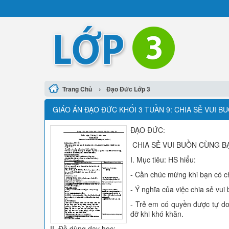
›
Trang Chủ
Đạo Đức Lớp 3
GIÁO ÁN ĐẠO ĐỨC KHỐI 3 TUẦN 9: CHIA SẺ VUI BU
ĐẠO ĐỨC:
CHIA SẺ VUI BUỒN CÙNG BẠ
I. Mục tiêu: HS hiểu:
- Cần chúc mừng khi bạn có ch
- Ý nghĩa của việc chia sẻ vui
- Trẻ em có quyền được tự do
đỡ khi khó khăn.
II. Đồ dùng dạy học: