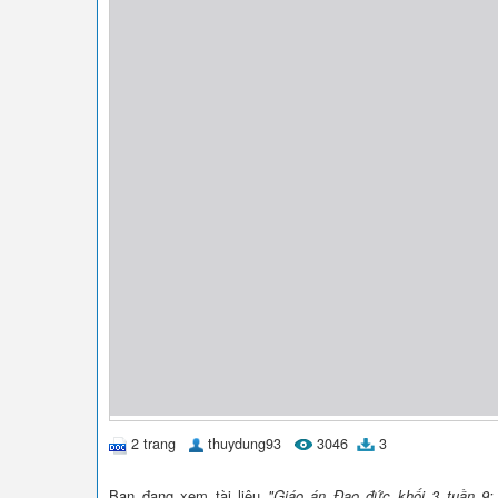
2 trang
thuydung93
3046
3
Bạn đang xem tài liệu
"Giáo án Đạo đức khối 3 tuần 9: 