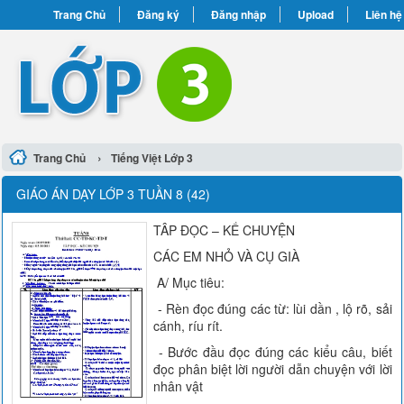
Trang Chủ
Đăng ký
Đăng nhập
Upload
Liên hệ
›
Trang Chủ
Tiếng Việt Lớp 3
GIÁO ÁN DẠY LỚP 3 TUẦN 8 (42)
TÂP ĐỌC – KỂ CHUYỆN
CÁC EM NHỎ VÀ CỤ GIÀ
A/ Mục tiêu:
- Rèn đọc đúng các từ: lùi dần , lộ rõ, sải
cánh, ríu rít.
- Bước đầu đọc đúng các kiểu câu, biết
đọc phân biệt lời người dẫn chuyện với lời
nhân vật