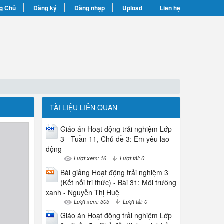
g Chủ
Đăng ký
Đăng nhập
Upload
Liên hệ
TÀI LIỆU LIÊN QUAN
Giáo án Hoạt động trải nghiệm Lớp
3 - Tuần 11, Chủ đề 3: Em yêu lao
động
Lượt xem: 16
Lượt tải: 0
Bài giảng Hoạt động trải nghiệm 3
(Kết nối tri thức) - Bài 31: Môi trường
xanh - Nguyễn Thị Huệ
Lượt xem: 305
Lượt tải: 0
Giáo án Hoạt động trải nghiệm Lớp