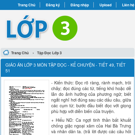
Trang Chủ
Đăng ký
Đăng nhập
Upload
Liên hệ
›
Trang Chủ
Tập Đọc Lớp 3
GIÁO ÁN LỚP 3 MÔN TẬP ĐỌC - KỂ CHUYỆN - TIẾT 49, TIẾT
51
- Kiến thức: Đọc rõ ràng, rành mạch, trôi
chảy; đọc đúng các từ, tiếng khó hoặc dễ
lẫn do ảnh hưởng của phương ngữ; biết
ngắt nghỉ hơi đúng sau các dấu câu, giữa
các cụm từ; bước đầu biết đọc với giọng
phù hợp với diễn biến của truyện.
+ Hiểu ND: Ca ngợi tinh thần bất khuất
chống giặc ngoại xâm của Hai Bà Trưng
và nhân dân ta. (trả lời được các câu hỏi