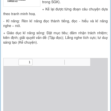
trong SGK).
+ Kể lại được từng đoạn câu chuyện dựa
theo tranh minh hoạ.
- Kĩ năng: Rèn kĩ năng đọc thành tiếng, đọc - hiểu và kĩ năng
nghe – nói.
+ Giáo dục kĩ năng sống: Đặt mục tiêu; đảm nhận trách nhiệm;
kiên định; giải quyết vấn đề (Tập đọc); Lắng nghe tích cực; tư duy
sáng tạo (Kể chuyện).