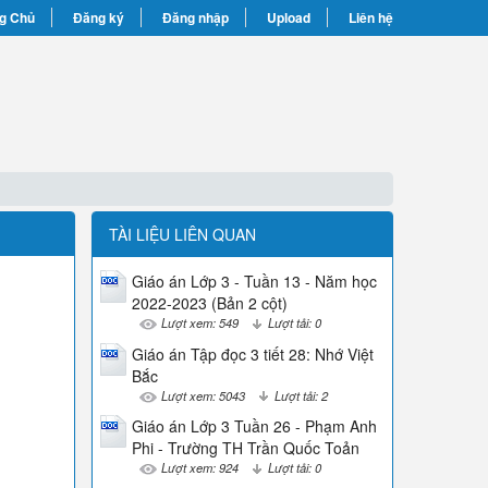
g Chủ
Đăng ký
Đăng nhập
Upload
Liên hệ
TÀI LIỆU LIÊN QUAN
Giáo án Lớp 3 - Tuần 13 - Năm học
2022-2023 (Bản 2 cột)
Lượt xem: 549
Lượt tải: 0
Giáo án Tập đọc 3 tiết 28: Nhớ Việt
Bắc
Lượt xem: 5043
Lượt tải: 2
Giáo án Lớp 3 Tuần 26 - Phạm Anh
Phi - Trường TH Trần Quốc Toản
Lượt xem: 924
Lượt tải: 0