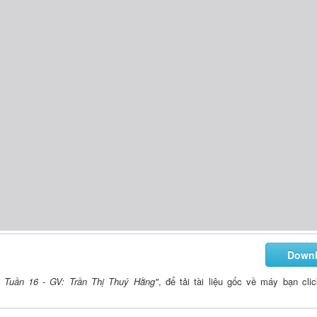
Down
 Tuần 16 - GV: Trần Thị Thuý Hằng"
, để tải tài liệu gốc về máy bạn cli