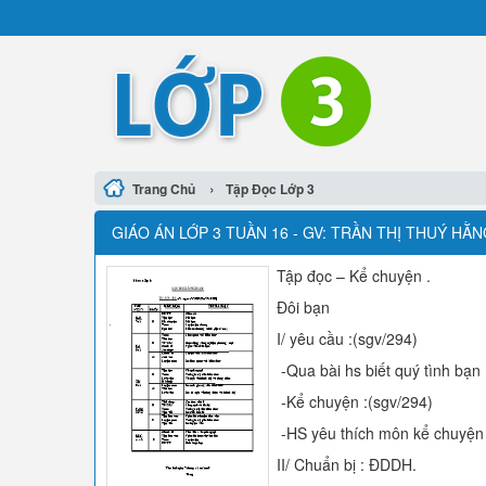
›
Trang Chủ
Tập Đọc Lớp 3
GIÁO ÁN LỚP 3 TUẦN 16 - GV: TRẦN THỊ THUÝ HẰ
Tập đọc – Kể chuyện .
Đôi bạn
I/ yêu cầu :(sgv/294)
-Qua bài hs biết quý tình bạn
-Kể chuyện :(sgv/294)
-HS yêu thích môn kể chuyện
II/ Chuẩn bị : ĐDDH.