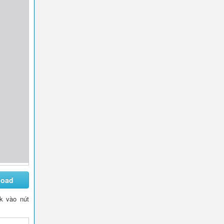
load
ck vào nút