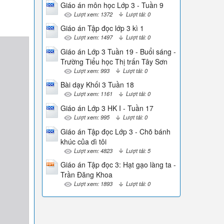
Giáo án môn học Lớp 3 - Tuần 9
Lượt xem: 1372
Lượt tải: 0
Giáo án Tập đọc lớp 3 kì 1
Lượt xem: 1497
Lượt tải: 0
Giáo án Lớp 3 Tuần 19 - Buổi sáng -
Trường Tiểu học Thị trấn Tây Sơn
Lượt xem: 993
Lượt tải: 0
Bài dạy Khối 3 Tuần 18
Lượt xem: 1161
Lượt tải: 0
Giáo án Lớp 3 HK I - Tuần 17
Lượt xem: 995
Lượt tải: 0
Giáo án Tập đọc Lớp 3 - Chõ bánh
khúc của dì tôi
Lượt xem: 4823
Lượt tải: 5
Giáo án Tập đọc 3: Hạt gạo làng ta -
Trần Đăng Khoa
Lượt xem: 1893
Lượt tải: 0