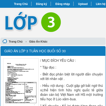
Trang Chủ
Đăng ký
Đăng nhập
Upload
Liên hệ
›
Trang Chủ
Giáo Án Khác
GIÁO ÁN LỚP 3 TUẦN HỌC BUỔI SỐ 30
/ MỤC ĐÍCH YÊU CẦU :
* Tập đọc :
- Biết đọc phân biệt lời người dẫn chuyện
với lời nhân vật .
- Hiểu nội dung : Cuột gặp gỡ bất ngờ thú
vị,thể hiện tình hữu nghị quốc tế giữa
đoàn cán bộ Việt Nam với HS một trường
tiểu học ở Lúc-xăm-bua.
* Kể chuyện : Kể lại được từng đoạn câu