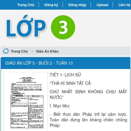
Trang Chủ
Đăng ký
Đăng nhập
Upload
Liên hệ
›
Trang Chủ
Giáo Án Khác
GIÁO ÁN LỚP 5 - BUỔI 2 - TUẦN 13
TIẾT 1: LỊCH SỬ
“THÀ HI SINH TẤT CẢ
CHỨ NHẤT ĐỊNH KHÔNG CHỊU MẤT
NƯỚC”
I. Mục tiêu:
- Biết thực dân Pháp trở lại xâm lược.
Toàn dân đưng lên kháng chiến chống
Pháp: