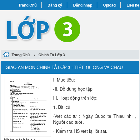
Trang Chủ
Đăng ký
Đăng nhập
Upload
Liên hệ
›
Trang Chủ
Chính Tả Lớp 3
GIÁO ÁN MÔN CHÍNH TẢ LỚP 3 - TIẾT 18: ÔNG VÀ CHÁU
I. Mục tiêu:
-II. Đồ dùng học tập
III. Hoạt động trên lớp:
1. Bài cũ
-Viết các tư : Ngày Quốc tế Thiếu nhi ,
Người cao tuổi .
- Kiểm tra HS viết lại lỗi sai.