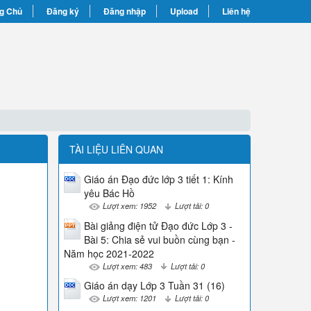
g Chủ
Đăng ký
Đăng nhập
Upload
Liên hệ
TÀI LIỆU LIÊN QUAN
Giáo án Đạo đức lớp 3 tiết 1: Kính
yêu Bác Hồ
Lượt xem: 1952
Lượt tải: 0
Bài giảng điện tử Đạo đức Lớp 3 -
Bài 5: Chia sẻ vui buồn cùng bạn -
Năm học 2021-2022
Lượt xem: 483
Lượt tải: 0
Giáo án dạy Lớp 3 Tuần 31 (16)
Lượt xem: 1201
Lượt tải: 0