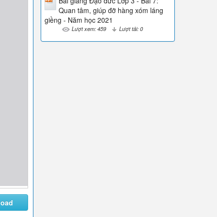
Bài giảng Đạo đức Lớp 3 - Bài 7:
Quan tâm, giúp đỡ hàng xóm láng
giềng - Năm học 2021
Lượt xem: 459
Lượt tải: 0
load