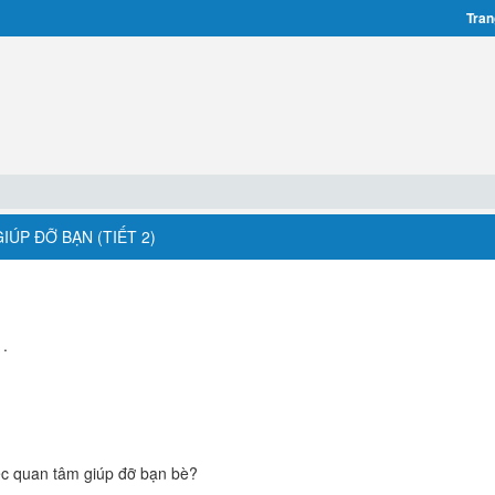
Tran
IÚP ĐỠ BẠN (TIẾT 2)
 .
ệc quan tâm giúp đỡ bạn bè?