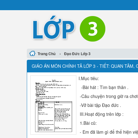
›
Trang Chủ
Đạo Đức Lớp 3
GIÁO ÁN MÔN CHÍNH TẢ LỚP 3 - TIẾT: QUAN TÂM, G
I.Mục tiêu:
-Bài hát : Tìm bạn thân .
-Câu chuyện trong giờ ra chơi
-Vở bài tập Đạo đức .
III.Hoạt động trên lớp :
1.Bài cũ:
- Em đã làm gì để thể hiện vi