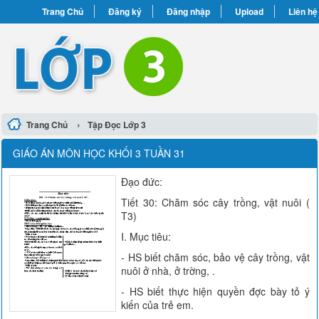
Trang Chủ
Đăng ký
Đăng nhập
Upload
Liên hệ
›
Trang Chủ
Tập Đọc Lớp 3
GIÁO ÁN MÔN HỌC KHỐI 3 TUẦN 31
Đạo đức:
Tiết 30: Chăm sóc cây trồng, vật nuôi (
T3)
I. Mục tiêu:
- HS biết chăm sóc, bảo vệ cây trồng, vật
nuôi ở nhà, ở trờng, .
- HS biết thực hiện quyền đợc bày tỏ ý
kiến của trẻ em.