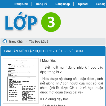
Trang Chủ
Đăng ký
Đăng nhập
Upload
Liên hệ
›
Trang Chủ
Tập Đọc Lớp 3
GIÁO ÁN MÔN TẬP ĐỌC LỚP 3 - TIẾT 96: VÈ CHIM
I Mục tiêu:
- Biết ngắt nghỉ đúng nhịp khi dọc các
dịng trong bi v.
-Hiểu được nội dung bài : đặc điểm , tính
nết giống như con người của một số loài
chim .(trả lời được CH 1, 2 và học thuộc
được một đoạn trong bài vè)
II.Đồ dùng dạy học :
-Sách giáo khoa