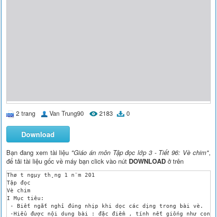
2 trang
Van Trung90
2183
0
Download
Bạn đang xem tài liệu
"Giáo án môn Tập đọc lớp 3 - Tiết 96: Vè chim"
,
để tải tài liệu gốc về máy bạn click vào nút
DOWNLOAD
ở trên
Thø t­ ngµy th¸ng 1 n¨m 201

Tập đọc

Vè chim

I Mục tiêu:

 - Biết ngắt nghỉ đúng nhịp khi dọc các dịng trong bài vè.

 -Hiểu được nội dung bài : đặc điểm , tính nết giống như con n