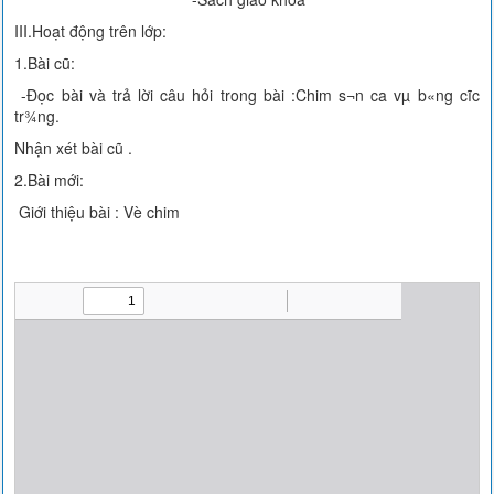
III.Hoạt động trên lớp:
1.Bài cũ:
-Đọc bài và trả lời câu hỏi trong bài :Chim s¬n ca vµ b«ng cĩc
tr¾ng.
Nhận xét bài cũ .
2.Bài mới:
Giới thiệu bài : Vè chim