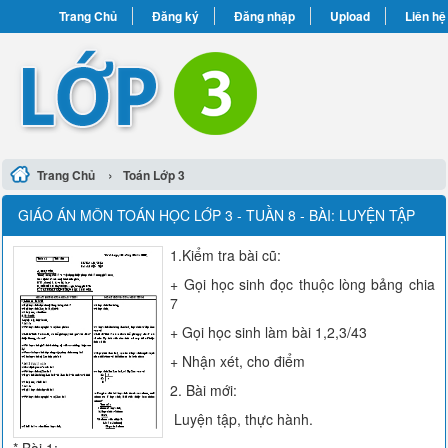
Trang Chủ
Đăng ký
Đăng nhập
Upload
Liên hệ
›
Trang Chủ
Toán Lớp 3
GIÁO ÁN MÔN TOÁN HỌC LỚP 3 - TUẦN 8 - BÀI: LUYỆN TẬP
1.Kiểm tra bài cũ:
+ Gọi học sinh đọc thuộc lòng bảng chia
7
+ Gọi học sinh làm bài 1,2,3/43
+ Nhận xét, cho điểm
2. Bài mới:
Luyện tập, thực hành.