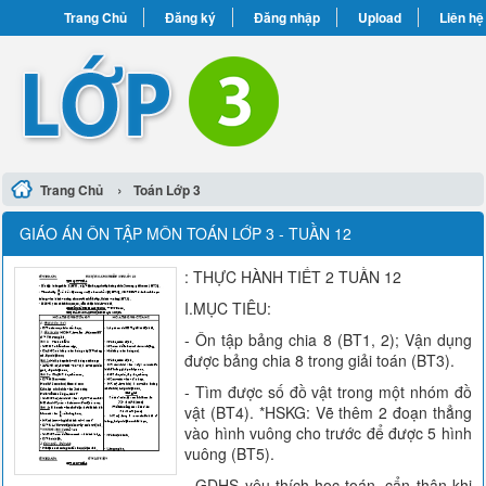
Trang Chủ
Đăng ký
Đăng nhập
Upload
Liên hệ
›
Trang Chủ
Toán Lớp 3
GIÁO ÁN ÔN TẬP MÔN TOÁN LỚP 3 - TUẦN 12
: THỰC HÀNH TIẾT 2 TUẦN 12
I.MỤC TIÊU:
- Ôn tập bảng chia 8 (BT1, 2); Vận dụng
được bảng chia 8 trong giải toán (BT3).
- Tìm được số đồ vật trong một nhóm đồ
vật (BT4). *HSKG: Vẽ thêm 2 đoạn thẳng
vào hình vuông cho trước để được 5 hình
vuông (BT5).
- GDHS yêu thích học toán, cẩn thận khi