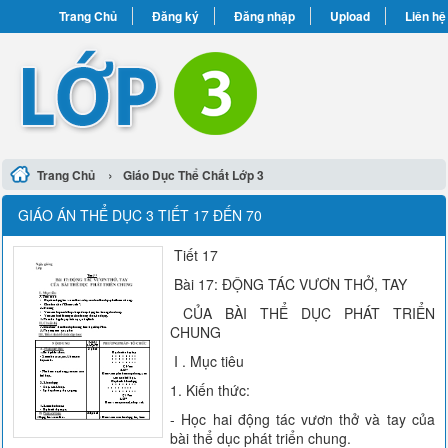
Trang Chủ
Đăng ký
Đăng nhập
Upload
Liên hệ
›
Trang Chủ
Giáo Dục Thể Chất Lớp 3
GIÁO ÁN THỂ DỤC 3 TIẾT 17 ĐẾN 70
Tiết 17
Bài 17: ĐỘNG TÁC VƯƠN THỞ, TAY
CỦA BÀI THỂ DỤC PHÁT TRIỂN
CHUNG
I . Mục tiêu
1. Kiến thức:
- Học hai động tác vươn thở và tay của
bài thể dục phát triển chung.