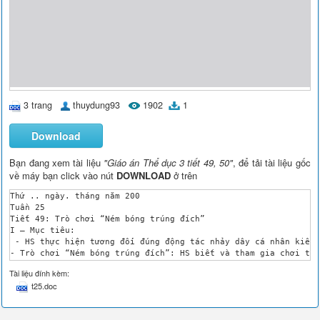
3 trang
thuydung93
1902
1
Download
Bạn đang xem tài liệu
"Giáo án Thể dục 3 tiết 49, 50"
, để tải tài liệu gốc
về máy bạn click vào nút
DOWNLOAD
ở trên
Thứ .. ngày. tháng năm 200

Tuần 25

Tiết 49: Trò chơi “Ném bóng trúng đích”

I – Mục tiêu:

 - HS thực hiện tương đối đúng động tác nhảy dây cá nhân kiểu 
- Trò chơi “Ném bóng trúng đích”: HS biết và tham gia chơi tươ
- Qua buổi tập:

Tài liệu đính kèm:
+ Rèn luyện tính nhanh nhẹn, tình đoàn kết, tính kỉ luật và tư
t25.doc
+ HS biết vận dụng tự tập hàng ngày nâng cao sức khoẻ và tham 
II - Địa điểm – Phương tiện:

Tập trên sân trường, vệ sinh sạch sẽ.
