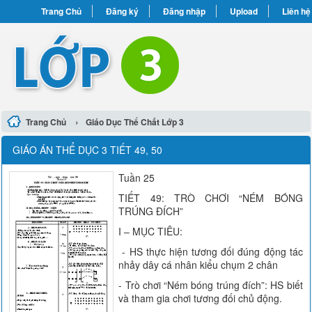
Trang Chủ
Đăng ký
Đăng nhập
Upload
Liên hệ
›
Trang Chủ
Giáo Dục Thể Chất Lớp 3
GIÁO ÁN THỂ DỤC 3 TIẾT 49, 50
Tuần 25
TIẾT 49: TRÒ CHƠI “NÉM BÓNG
TRÚNG ĐÍCH”
I – MỤC TIÊU:
- HS thực hiện tương đối đúng động tác
nhảy dây cá nhân kiểu chụm 2 chân
- Trò chơi “Ném bóng trúng đích”: HS biết
và tham gia chơi tương đối chủ động.