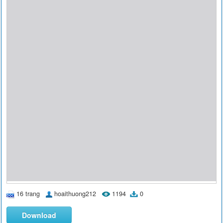
16 trang
hoaithuong212
1194
0
Download