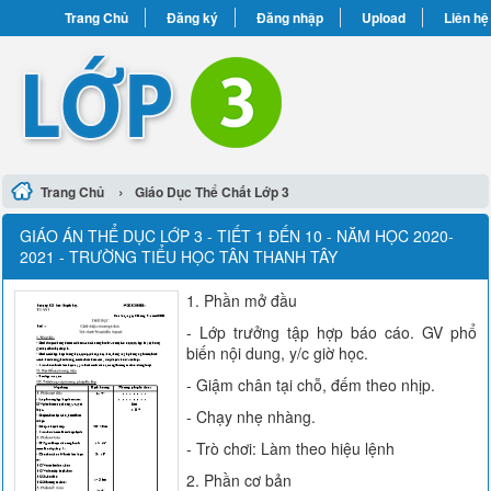
Trang Chủ
Đăng ký
Đăng nhập
Upload
Liên hệ
›
Trang Chủ
Giáo Dục Thể Chất Lớp 3
GIÁO ÁN THỂ DỤC LỚP 3 - TIẾT 1 ĐẾN 10 - NĂM HỌC 2020-
2021 - TRƯỜNG TIỂU HỌC TÂN THANH TÂY
1. Phần mở đầu
- Lớp trưởng tập hợp báo cáo. GV phổ
biến nội dung, y/c giờ học.
- Giậm chân tại chỗ, đếm theo nhịp.
- Chạy nhẹ nhàng.
- Trò chơi: Làm theo hiệu lệnh
2. Phần cơ bản