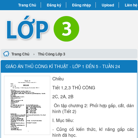
Trang Chủ
Đăng ký
Đăng nhập
Upload
Liên hệ
›
Trang Chủ
Thủ Công Lớp 3
GIÁO ÁN THỦ CÔNG KĨ THUẬT - LỚP 1 ĐẾN 5 - TUẦN 24
Chiều
Tiết 1,2,3 THỦ CÔNG
2C, 2A, 2B
Ôn tập chương 2: Phối hợp gấp, cắt, dán
hình (Tiết 2)
I. Mục tiêu:
- Củng cố kiến thức, kĩ năng gấp các
hình đã học.