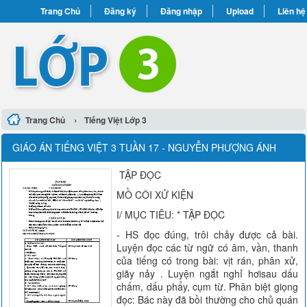
Trang Chủ
Đăng ký
Đăng nhập
Upload
Liên hệ
›
Trang Chủ
Tiếng Việt Lớp 3
GIÁO ÁN TIẾNG VIỆT 3 TUẦN 17 - NGUYỄN PHƯỢNG ÁNH
TẬP ĐỌC
MỒ CÔI XỬ KIỆN
I/ MỤC TIÊU: * TẬP ĐỌC
- HS đọc đúng, trôi chảy được cả bài.
Luyện đọc các từ ngữ có âm, vần, thanh
của tiếng có trong bài: vịt rán, phân xử,
giãy nảy . Luyện ngắt nghỉ hơisau dấu
chấm, dấu phẩy, cụm từ. Phân biệt giọng
đọc: Bác này đã bồi thường cho chủ quán