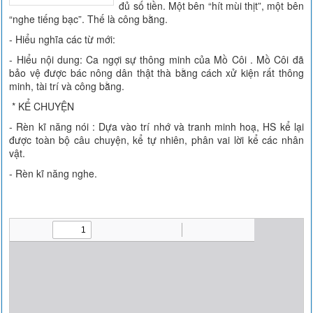
đủ số tiền. Một bên “hít mùi thịt”, một bên
“nghe tiếng bạc”. Thế là công bằng.
- Hiểu nghĩa các từ mới:
- Hiểu nội dung: Ca ngợi sự thông minh của Mồ Côi . Mồ Côi đã
bảo vệ được bác nông dân thật thà bằng cách xử kiện rất thông
minh, tài trí và công bằng.
* KỂ CHUYỆN
- Rèn kĩ năng nói : Dựa vào trí nhớ và tranh minh hoạ, HS kể lại
được toàn bộ câu chuyện, kể tự nhiên, phân vai lời kể các nhân
vật.
- Rèn kĩ năng nghe.