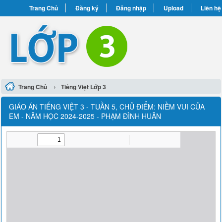
Trang Chủ
Đăng ký
Đăng nhập
Upload
Liên hệ
›
Trang Chủ
Tiếng Việt Lớp 3
GIÁO ÁN TIẾNG VIỆT 3 - TUẦN 5, CHỦ ĐIỂM: NIỀM VUI CỦA
EM - NĂM HỌC 2024-2025 - PHẠM ĐÌNH HUÂN