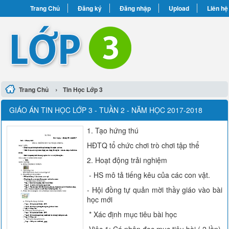
Trang Chủ
Đăng ký
Đăng nhập
Upload
Liên hệ
›
Trang Chủ
Tin Học Lớp 3
GIÁO ÁN TIN HỌC LỚP 3 - TUẦN 2 - NĂM HỌC 2017-2018
1. Tạo hứng thú
HĐTQ tổ chức chơi trò chơi tập thể
2. Hoạt động trải nghiệm
- HS mô tả tiếng kêu của các con vật.
- Hội đồng tự quản mời thầy giáo vào bài
học mới
* Xác định mục tiêu bài học