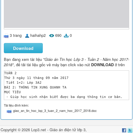
3 trang
haihahp2
690
0
Download
Bạn đang xem tài liệu
"Giáo án Tin học Lớp 3 - Tuần 2 - Năm học 2017-
2018"
, để tải tài liệu gốc về máy bạn click vào nút
DOWNLOAD
ở trên
TUẦN 2 

Thứ 3 ngày 11 tháng 09 năm 2017 

 Tiết 1+2: Lớp 3A2

BÀI 2: THÔNG TIN XUNG QUANH TA 

MỤC TIÊU

 - Giúp học sinh nhận biết được ba dạng thông tin cơ bản.

	- Biết được con người sử dụng các dạng thông tin vào các mục đích khác nhau.

Tài liệu đính kèm:
 - Biết được máy tính là công cụ lưu trữ và xử lý thông tin.

giao_an_tin_hoc_lop_3_tuan_2_nam_hoc_2017_2018.doc
TÀI LIỆU VÀ PHƯƠNG TIỆN

SGK.

TIẾN TRÌNH

HOẠT ĐỘNG CƠ BẢN

Copyright © 2026 Lop3.net -
Giáo án điện tử lớp 3
,
Tạo hứng thú
