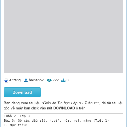
4 trang
haihahp2
722
0
Download
Bạn đang xem tài liệu
"Giáo án Tin học Lớp 3 - Tuần 21"
, để tải tài liệu
gốc về máy bạn click vào nút
DOWNLOAD
ở trên
Tuần 21 Lớp 3

Bài 3: Gõ các dấu sắc, huyền, hỏi, ngã, nặng (Tiết 1)

I. Mục tiêu:
