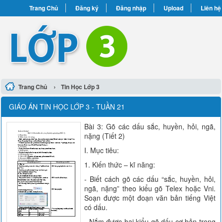
Trang Chủ
Đăng ký
Đăng nhập
Upload
Liên hệ
›
Trang Chủ
Tin Học Lớp 3
GIÁO ÁN TIN HỌC LỚP 3 - TUẦN 21
Bài 3: Gõ các dấu sắc, huyền, hỏi, ngã,
nặng (Tiết 2)
I. Mục tiêu:
1. Kiến thức – kĩ năng:
- Biết cách gõ các dấu “sắc, huyền, hỏi,
ngã, nặng” theo kiểu gõ Telex hoặc Vni.
Soạn được một đoạn văn bản tiếng Việt
có dấu.
- Nắm được hai kiểu gõ dấu cơ bản trong