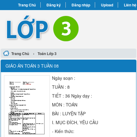
Trang Chủ
Đăng ký
Đăng nhập
Upload
Liên hệ
›
Trang Chủ
Toán Lớp 3
GIÁO ÁN TOÁN 3 TUẦN 08
Ngày soạn :
TUẦN : 8
TIẾT : 36 Ngày dạy :
MÔN : TOÁN
BÀI : LUYỆN TẬP
I. MỤC ĐÍCH, YÊU CẦU
- Kiến thức: