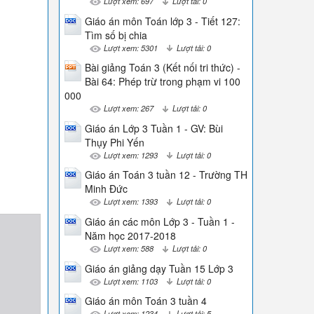
Lượt xem: 697
Lượt tải: 0
Giáo án môn Toán lớp 3 - Tiết 127:
Tìm số bị chia
Lượt xem: 5301
Lượt tải: 0
Bài giảng Toán 3 (Kết nối tri thức) -
Bài 64: Phép trừ trong phạm vi 100
000
Lượt xem: 267
Lượt tải: 0
Giáo án Lớp 3 Tuần 1 - GV: Bùi
Thụy Phi Yến
Lượt xem: 1293
Lượt tải: 0
Giáo án Toán 3 tuần 12 - Trường TH
Minh Đức
Lượt xem: 1393
Lượt tải: 0
Giáo án các môn Lớp 3 - Tuần 1 -
Năm học 2017-2018
Lượt xem: 588
Lượt tải: 0
Giáo án giảng dạy Tuần 15 Lớp 3
Lượt xem: 1103
Lượt tải: 0
Giáo án môn Toán 3 tuần 4
Lượt xem: 1234
Lượt tải: 5