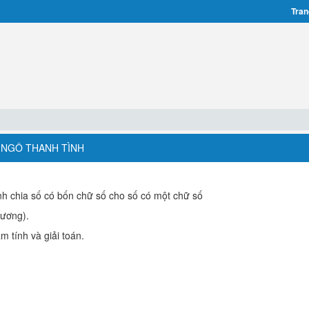
Tran
 - NGÔ THANH TÌNH
nh chia số có bốn chữ số cho số có một chữ số
hương).
m tính và giải toán.