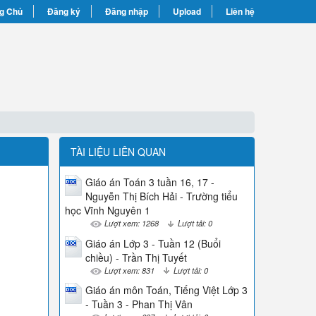
g Chủ
Đăng ký
Đăng nhập
Upload
Liên hệ
TÀI LIỆU LIÊN QUAN
Giáo án Toán 3 tuần 16, 17 -
Nguyễn Thị Bích Hải - Trường tiểu
học Vĩnh Nguyên 1
Lượt xem: 1268
Lượt tải: 0
Giáo án Lớp 3 - Tuần 12 (Buổi
chiều) - Trần Thị Tuyết
Lượt xem: 831
Lượt tải: 0
Giáo án môn Toán, Tiếng Việt Lớp 3
- Tuần 3 - Phan Thị Vân