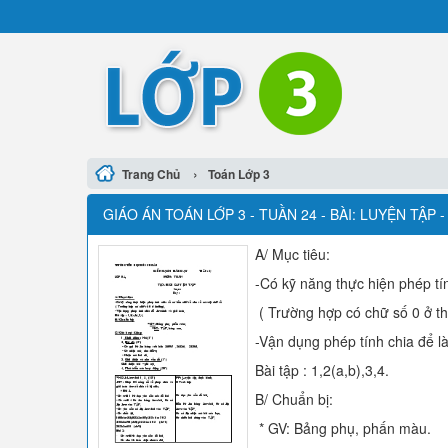
›
Trang Chủ
Toán Lớp 3
GIÁO ÁN TOÁN LỚP 3 - TUẦN 24 - BÀI: LUYỆN TẬP
A/ Mục tiêu:
-Có kỹ năng thực hiện phép tí
( Trường hợp có chữ số 0 ở t
-Vận dụng phép tính chia để là
Bài tập : 1,2(a,b),3,4.
B/ Chuẩn bị:
* GV: Bảng phụ, phấn màu.