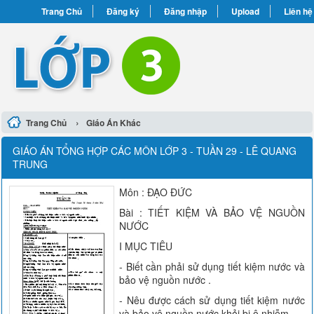
Trang Chủ
Đăng ký
Đăng nhập
Upload
Liên hệ
›
Trang Chủ
Giáo Án Khác
GIÁO ÁN TỔNG HỢP CÁC MÔN LỚP 3 - TUẦN 29 - LÊ QUANG
TRUNG
Môn : ĐẠO ĐỨC
Bài : TIẾT KIỆM VÀ BẢO VỆ NGUỒN
NƯỚC
I MỤC TIÊU
- Biết cần phải sử dụng tiết kiệm nước và
bảo vệ nguồn nước .
- Nêu được cách sử dụng tiết kiệm nước
và bảo vệ nguồn nước khỏi bị ô nhiễm .