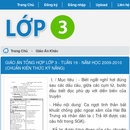
Trang Chủ
Đăng ký
Đăng nhập
Upload
Liên hệ
›
Trang Chủ
Giáo Án Khác
GIÁO ÁN TỔNG HỢP LỚP 3 - TUẦN 19 - NĂM HỌC 2009-2010
(CHUẨN KIẾN THỨC KỸ NĂNG)
I. / Mục tiêu : - Biết ngắt nghỉ hơi đúng
sau các dấu câu, giữa các cụm từ, bước
đầu biết đọc phù ợp với diễn biến của
truyện
- Hiểu nội dung: Ca ngợi tinh thần bất
khuất chống giặc ngoại xâm của Hai Bà
Trưng và nhân dân ta ( Trả lời được các
câu hỏi trong SGK).
- Kể lại được từng đoạn của câu chuyện