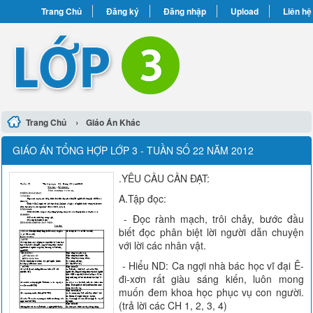
Trang Chủ
Đăng ký
Đăng nhập
Upload
Liên hệ
›
Trang Chủ
Giáo Án Khác
GIÁO ÁN TỔNG HỢP LỚP 3 - TUẦN SỐ 22 NĂM 2012
.YÊU CẦU CẦN ĐẠT:
A.Tập đọc:
- Đọc rành mạch, trôi chảy, bước đầu
biết đọc phân biệt lời người dẫn chuyện
với lời các nhân vật.
- Hiểu ND: Ca ngợi nhà bác học vĩ đại Ê-
đi-xơn rất giàu sáng kiến, luôn mong
muốn đem khoa học phục vụ con người.
(trả lời các CH 1, 2, 3, 4)