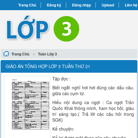
Trang Chủ
Đăng ký
Đăng nhập
Upload
Liên hệ
›
Trang Chủ
Toán Lớp 3
GIÁO ÁN TỔNG HỢP LỚP 3 TUẦN THỨ 21
Tập đọc :
Biết ngắt nghỉ hơi hơi đúng các dấu câu,
giữa các cụm từ.
Hiểu nội dung ca ngợi : Ca ngợi Trần
Quốc Khái thông minh, ham học hỏi, giàu
trí sáng tạo.( Trả lời các câu hỏi trong
SGK)
Kể chuyện:
Kể lại được một đoạn của câu chuyện.