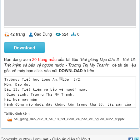
42 trang
Cao Dung
524
0
Download
Bạn đang xem
20 trang mẫu
của tài liệu
"Bài giảng Đạo đức 3 - Bài 13:
Tiết kiệm và bảo vệ nguồn nước - Trương Thị Mỹ Thanh"
, để tải tài liệu
gốc về máy bạn click vào nút
DOWNLOAD
ở trên
Trường: Tiểu học Long An.Lớp: 3/2. 

Môn: Đạo đức 

Bài 13: Tiết kiệm và bảo vệ nguồn nước 

 Giáo sinh: Trương Thị Mỹ Thanh. 

Hái hoa may mắn 

Hành động nào dưới đây không tôn trọng thư từ, tài sản của ngươ
a. Giữ gìn, bảo quản cẩn thận khi mượn đồ người khác. 

Tài liệu đính kèm:
b. Nhận giùm thư khi hàng xóm đi vắng. 

bai_giang_dao_duc_3_bai_13_tiet_kiem_va_bao_ve_nguon_nuoc_tr.pptx
c. Tự ý sử dụng thư từ, đồ dùng, sách vở. 

d. Xin phép, hỏi mượn khi muốn sử dụng đồ dùng của người khác.
Vì sao phải tôn trọng thư từ, tài sản của người khác? 

 Thư từ, tài sản của mỗi người thuộc về riêng họ. Tự ý xem thư,
Copyright © 2026 Lop3.net -
Giáo án điện tử lớp 3
,
Bông hoa may mắn. 
