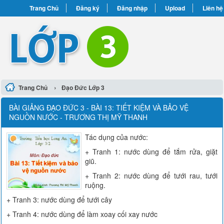
Trang Chủ
Đăng ký
Đăng nhập
Upload
Liên hệ
›
Trang Chủ
Đạo Đức Lớp 3
BÀI GIẢNG ĐẠO ĐỨC 3 - BÀI 13: TIẾT KIỆM VÀ BẢO VỆ
NGUỒN NƯỚC - TRƯƠNG THỊ MỸ THANH
Tác dụng của nước:
+ Tranh 1: nước dùng để tắm rửa, giặt
giũ.
+ Tranh 2: nước dùng để tưới rau, tưới
ruộng.
+ Tranh 3: nước dùng để tưới cây
+ Tranh 4: nước dùng để làm xoay cối xay nước