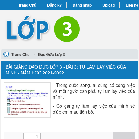
Trang Chủ
Đăng ký
Đăng nhập
Upload
Liên hệ
›
Trang Chủ
Đạo Đức Lớp 3
BÀI GIẢNG ĐẠO ĐỨC LỚP 3 - BÀI 3: TỰ LÀM LẤY VIỆC CỦA
MÌNH - NĂM HỌC 2021-2022
- Trong cuộc sống, ai cũng có công việc
và mỗi người cần phải tự làm lấy việc của
mình.
- Cố gắng tự làm lấy việc của mình sẽ
giúp em mau tiến bộ.