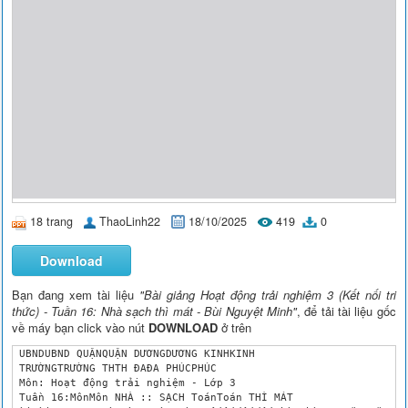
18 trang
ThaoLinh22
18/10/2025
419
0
Download
Bạn đang xem tài liệu
"Bài giảng Hoạt động trải nghiệm 3 (Kết nối tri
thức) - Tuần 16: Nhà sạch thì mát - Bùi Nguyệt Minh"
, để tải tài liệu gốc
về máy bạn click vào nút
DOWNLOAD
ở trên
 UBNDUBND QUẬNQUẬN DƯƠNGDƯƠNG KINHKINH

 TRƯỜNGTRƯỜNG THTH ĐAĐA PHÚCPHÚC

 Môn: Hoạt động trải nghiệm - Lớp 3

 Tuần 16:MônMôn NHÀ :: SẠCH ToánToán THÌ MÁT
