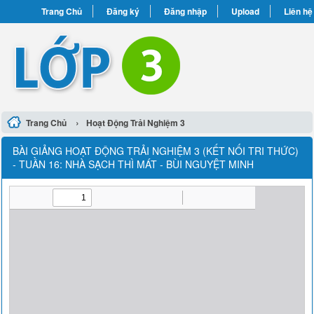
Trang Chủ
Đăng ký
Đăng nhập
Upload
Liên hệ
›
Trang Chủ
Hoạt Động Trải Nghiệm 3
BÀI GIẢNG HOẠT ĐỘNG TRẢI NGHIỆM 3 (KẾT NỐI TRI THỨC)
- TUẦN 16: NHÀ SẠCH THÌ MÁT - BÙI NGUYỆT MINH