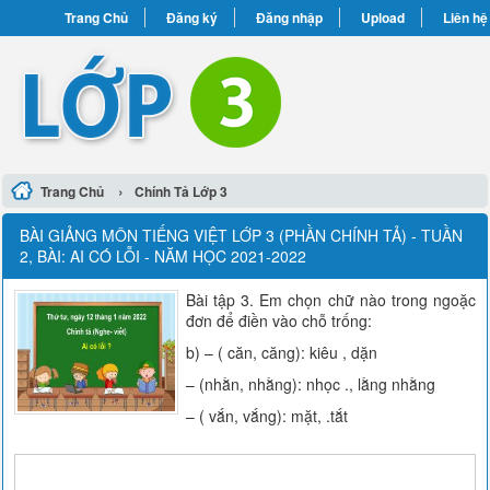
Trang Chủ
Đăng ký
Đăng nhập
Upload
Liên hệ
›
Trang Chủ
Chính Tả Lớp 3
BÀI GIẢNG MÔN TIẾNG VIỆT LỚP 3 (PHẦN CHÍNH TẢ) - TUẦN
2, BÀI: AI CÓ LỖI - NĂM HỌC 2021-2022
Bài tập 3. Em chọn chữ nào trong ngoặc
đơn để điền vào chỗ trống:
b) – ( căn, căng): kiêu , dặn
– (nhằn, nhằng): nhọc ., lằng nhằng
– ( vắn, vắng): mặt, .tắt