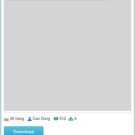
35 trang
Cao Dung
512
0
Download