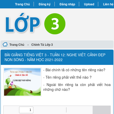
Trang Chủ
Đăng ký
Đăng nhập
Upload
Liên hệ
›
Trang Chủ
Chính Tả Lớp 3
BÀI GIẢNG TIẾNG VIỆT 3 - TUẦN 12: NGHE VIẾT: CẢNH ĐẸP
NON SÔNG - NĂM HỌC 2021-2022
- Bài chính tả có những tên riêng nào?
- Tên riêng phải viết thế nào ?
- Ngoài tên riêng ta còn phải viết hoa
những chữ nào?