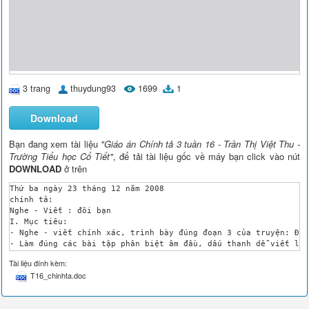
3 trang
thuydung93
1699
1
Download
Bạn đang xem tài liệu
"Giáo án Chính tả 3 tuần 16 - Trần Thị Việt Thu -
Trường Tiểu học Cổ Tiết"
, để tải tài liệu gốc về máy bạn click vào nút
DOWNLOAD
ở trên
Thứ ba ngày 23 tháng 12 năm 2008

chính tả:

Nghe - Viết : đôi bạn

I. Mục tiêu:

- Nghe - viết chính xác, trình bày đúng đoạn 3 của truyện: Đôi
- Làm đúng các bài tập phân biệt âm đầu, dấu thanh dễ viết lẫn
II. Đồ dùng dạy học :

Tài liệu đính kèm:
- Phấn màu, vở bài tập Tiếng Việt in, bảng phụ.

T16_chinhta.doc
III. Các hoạt động dạy học :

Hoạt động của giáo viên 

Hoạt động của học sinh 
