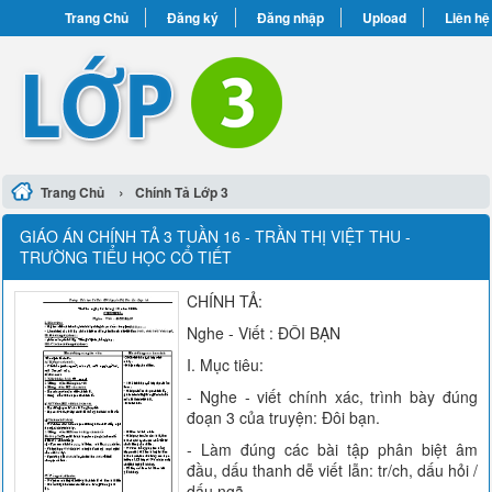
Trang Chủ
Đăng ký
Đăng nhập
Upload
Liên hệ
›
Trang Chủ
Chính Tả Lớp 3
GIÁO ÁN CHÍNH TẢ 3 TUẦN 16 - TRẦN THỊ VIỆT THU -
TRƯỜNG TIỂU HỌC CỔ TIẾT
CHÍNH TẢ:
Nghe - Viết : ĐÔI BẠN
I. Mục tiêu:
- Nghe - viết chính xác, trình bày đúng
đoạn 3 của truyện: Đôi bạn.
- Làm đúng các bài tập phân biệt âm
đầu, dấu thanh dễ viết lẫn: tr/ch, dấu hỏi /
dấu ngã.