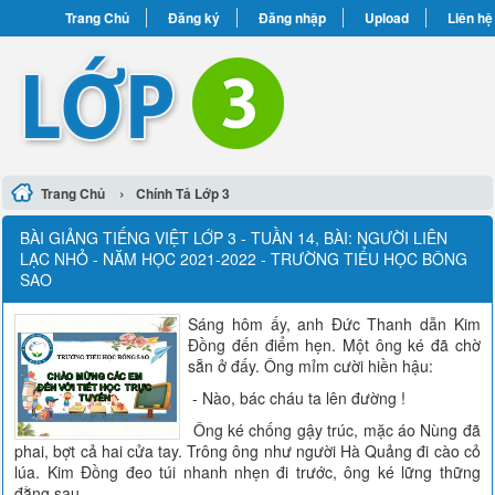
Trang Chủ
Đăng ký
Đăng nhập
Upload
Liên hệ
›
Trang Chủ
Chính Tả Lớp 3
BÀI GIẢNG TIẾNG VIỆT LỚP 3 - TUẦN 14, BÀI: NGƯỜI LIÊN
LẠC NHỎ - NĂM HỌC 2021-2022 - TRƯỜNG TIỂU HỌC BÔNG
SAO
Sáng hôm ấy, anh Đức Thanh dẫn Kim
Đồng đến điểm hẹn. Một ông ké đã chờ
sẵn ở đấy. Ông mỉm cười hiền hậu:
- Nào, bác cháu ta lên đường !
Ông ké chống gậy trúc, mặc áo Nùng đã
phai, bợt cả hai cửa tay. Trông ông như người Hà Quảng đi cào cỏ
lúa. Kim Đồng đeo túi nhanh nhẹn đi trước, ông ké lững thững
đằng sau.