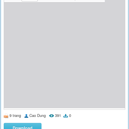
9 trang
Cao Dung
391
0
Download