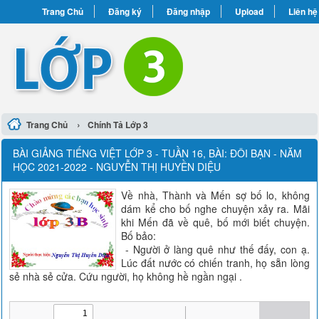
Trang Chủ
Đăng ký
Đăng nhập
Upload
Liên hệ
›
Trang Chủ
Chính Tả Lớp 3
BÀI GIẢNG TIẾNG VIỆT LỚP 3 - TUẦN 16, BÀI: ĐÔI BẠN - NĂM
HỌC 2021-2022 - NGUYỄN THỊ HUYỀN DIỆU
Về nhà, Thành và Mến sợ bố lo, không
dám kể cho bố nghe chuyện xảy ra. Mãi
khi Mến đã về quê, bố mới biết chuyện.
Bố bảo:
- Người ở làng quê như thế đấy, con ạ.
Lúc đất nước có chiến tranh, họ sẵn lòng
sẻ nhà sẻ cửa. Cứu người, họ không hề ngần ngại .