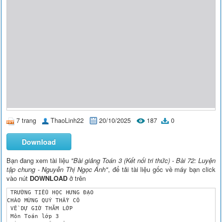
7 trang
ThaoLinh22
20/10/2025
187
0
Download
Bạn đang xem tài liệu
"Bài giảng Toán 3 (Kết nối tri thức) - Bài 72: Luyện
tập chung - Nguyễn Thị Ngọc Ánh"
, để tải tài liệu gốc về máy bạn click
vào nút
DOWNLOAD
ở trên
 TRƯỜNG TIỂU HỌC HƯNG ĐẠO

CHÀO MỪNG QUÝ THẦY CÔ

 VỀ DỰ GIỜ THĂM LỚP

 Môn Toán lớp 3
