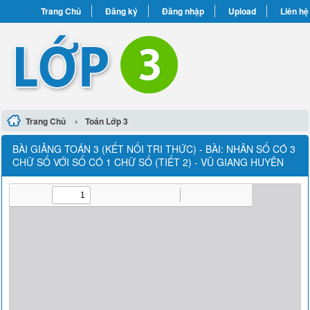
Trang Chủ
Đăng ký
Đăng nhập
Upload
Liên hệ
›
Trang Chủ
Toán Lớp 3
BÀI GIẢNG TOÁN 3 (KẾT NỐI TRI THỨC) - BÀI: NHÂN SỐ CÓ 3
CHỮ SỐ VỚI SỐ CÓ 1 CHỮ SỐ (TIẾT 2) - VŨ GIANG HUYÊN