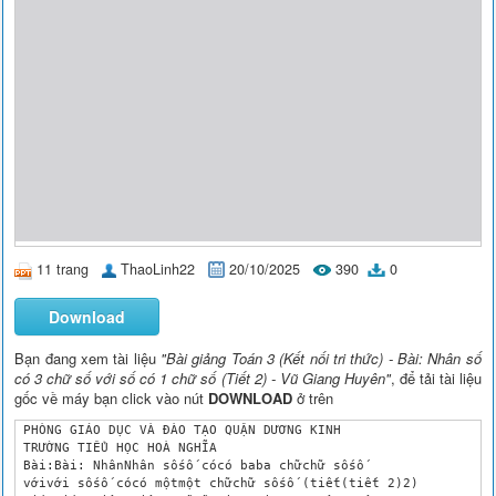
11 trang
ThaoLinh22
20/10/2025
390
0
Download
Bạn đang xem tài liệu
"Bài giảng Toán 3 (Kết nối tri thức) - Bài: Nhân số
có 3 chữ số với số có 1 chữ số (Tiết 2) - Vũ Giang Huyên"
, để tải tài liệu
gốc về máy bạn click vào nút
DOWNLOAD
ở trên
 PHÒNG GIÁO DỤC VÀ ĐÀO TẠO QUẬN DƯƠNG KINH

 TRƯỜNG TIỂU HỌC HOÀ NGHĨA 

 Bài:Bài: NhânNhân sốsố cócó baba chữchữ sốsố

 vớivới sốsố cócó mộtmột chữchữ sốsố (tiết(tiết 2)2)
