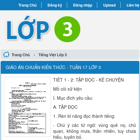
Trang Chủ
Đăng ký
Đăng nhập
Upload
Liên hệ
›
Trang Chủ
Tiếng Việt Lớp 3
GIÁO ÁN CHUẨN KIẾN THỨC - TUẦN 17 LỚP 3
TIẾT 1 - 2: TẬP ĐỌC - KỂ CHUYỆN
Mồ côi xử kiện
I. Mục đích yêu cầu:
A. TẬP ĐỌC
1. Rèn kĩ năng đọc thành tiếng:
- Chú ý các từ ngữ: vùng quê nọ, chủ
quan, không mưa, thản nhiên, tuy chưa
hiểu, tuyên bố.