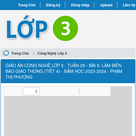
Trang Chủ
Đăng ký
Đăng nhập
Upload
Liên hệ
›
Trang Chủ
Công Nghệ Lớp 3
GIÁO ÁN CÔNG NGHỆ LỚP 3 - TUẦN 29 - BÀI 9: LÀM BIỂN
BÁO GIAO THÔNG (TIẾT 4) - NĂM HỌC 2023-2024 - PHẠM
THỊ PHƯỢNG