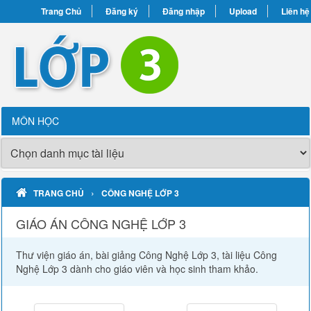
Trang Chủ
Đăng ký
Đăng nhập
Upload
Liên hệ
MÔN HỌC
›
TRANG CHỦ
CÔNG NGHỆ LỚP 3
GIÁO ÁN CÔNG NGHỆ LỚP 3
Thư viện giáo án, bài giảng Công Nghệ Lớp 3, tài liệu Công
Nghệ Lớp 3 dành cho giáo viên và học sinh tham khảo.