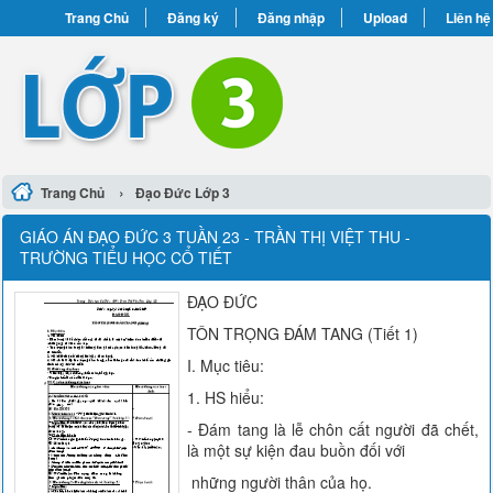
Trang Chủ
Đăng ký
Đăng nhập
Upload
Liên hệ
›
Trang Chủ
Đạo Đức Lớp 3
GIÁO ÁN ĐẠO ĐỨC 3 TUẦN 23 - TRẦN THỊ VIỆT THU -
TRƯỜNG TIỂU HỌC CỔ TIẾT
ĐẠO ĐỨC
TÔN TRỌNG ĐÁM TANG (Tiết 1)
I. Mục tiêu:
1. HS hiểu:
- Đám tang là lễ chôn cất người đã chết,
là một sự kiện đau buồn đối với
những người thân của họ.