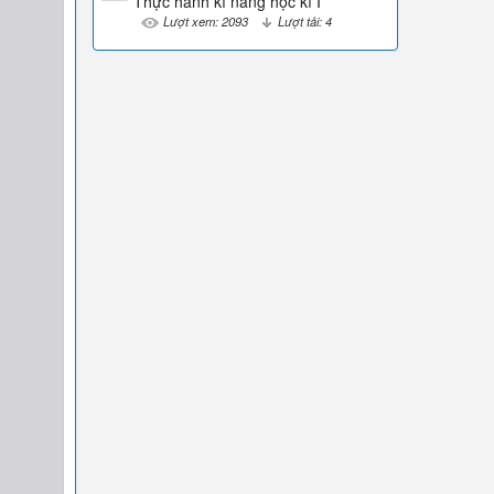
Thực hành kĩ năng học kì I
Lượt xem: 2093
Lượt tải: 4