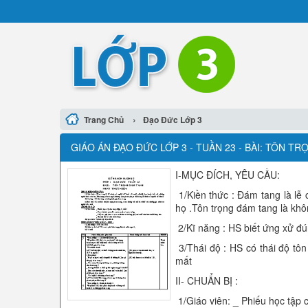
›
Trang Chủ
Đạo Đức Lớp 3
GIÁO ÁN ĐẠO ĐỨC LỚP 3 - TUẦN 23 - BÀI: TÔN T
I-MỤC ĐÍCH, YÊU CẦU:
1/Kiền thức : Đám tang là lễ 
họ .Tôn trọng đám tang là khô
2/Kĩ năng : HS biết ứng xử đ
3/Thái độ : HS có thái độ tô
mất
II- CHUẨN BỊ :
1/Giáo viên: _ Phiếu học tập c