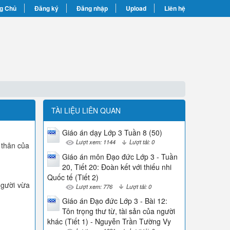
g Chủ
Đăng ký
Đăng nhập
Upload
Liên hệ
TÀI LIỆU LIÊN QUAN
Giáo án dạy Lớp 3 Tuần 8 (50)
Lượt xem: 1144
Lượt tải: 0
 thân của
Giáo án môn Đạo đức Lớp 3 - Tuần
20, Tiết 20: Đoàn kết với thiếu nhi
Quốc tế (Tiết 2)
người vừa
Lượt xem: 776
Lượt tải: 0
Giáo án Đạo đức Lớp 3 - Bài 12:
Tôn trọng thư từ, tài sản của người
khác (Tiết 1) - Nguyễn Trần Tường Vy