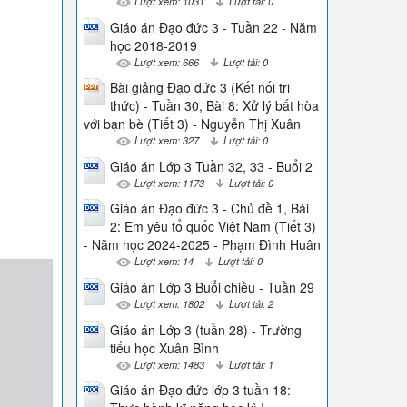
Lượt xem: 1031
Lượt tải: 0
Giáo án Đạo đức 3 - Tuần 22 - Năm
học 2018-2019
Lượt xem: 666
Lượt tải: 0
Bài giảng Đạo đức 3 (Kết nối tri
thức) - Tuần 30, Bài 8: Xử lý bất hòa
với bạn bè (Tiết 3) - Nguyễn Thị Xuân
Lượt xem: 327
Lượt tải: 0
Giáo án Lớp 3 Tuần 32, 33 - Buổi 2
Lượt xem: 1173
Lượt tải: 0
Giáo án Đạo đức 3 - Chủ đề 1, Bài
2: Em yêu tổ quốc Việt Nam (Tiết 3)
- Năm học 2024-2025 - Phạm Đình Huân
Lượt xem: 14
Lượt tải: 0
Giáo án Lớp 3 Buổi chiều - Tuần 29
Lượt xem: 1802
Lượt tải: 2
Giáo án Lớp 3 (tuần 28) - Trường
tiểu học Xuân Bình
Lượt xem: 1483
Lượt tải: 1
Giáo án Đạo đức lớp 3 tuần 18: