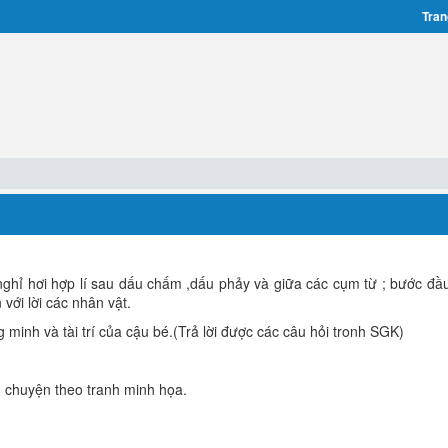
Tran
nghỉ hơi hợp lí sau dấu chấm ,dấu phảy và giữa các cụm từ ; bước đầu
 với lời các nhân vật.
 minh và tài trí của cậu bé.(Trả lời được các câu hỏi tronh SGK)
u chuyện theo tranh minh họa.