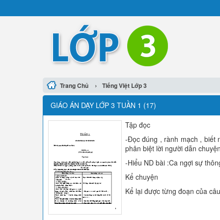
›
Trang Chủ
Tiếng Việt Lớp 3
GIÁO ÁN DẠY LỚP 3 TUẦN 1 (17)
Tập đọc
-Đọc đúng , rành mạch , biết 
phân biệt lời người dẫn chuyện
-Hiểu ND bài :Ca ngợi sự thông
Kể chuyện
Kể lại được từng đoạn của câ