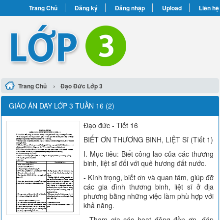
Trang Chủ
Đăng ký
Đăng nhập
Upload
Liên hệ
›
Trang Chủ
Đạo Đức Lớp 3
GIÁO ÁN DẠY LỚP 3 TUẦN 16 (2)
Đạo đức - Tiết 16
BIẾT ƠN THƯƠNG BINH, LIỆT Sĩ (Tiết 1)
I. Mục tiêu: Biết công lao của các thương
binh, liệt sĩ đối với quê hương đất nước.
- Kính trọng, biết ơn và quan tâm, giúp đỡ
các gia đình thương binh, liệt sĩ ở địa
phương bằng những việc làm phù hợp với
khả năng.
- Tham gia các hoạt động đền ơn, đáp