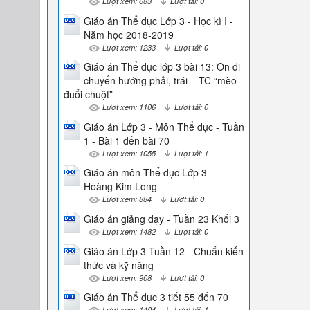
Lượt xem: 683
Lượt tải: 0
Giáo án Thể dục Lớp 3 - Học kì I -
Năm học 2018-2019
Lượt xem: 1233
Lượt tải: 0
Giáo án Thể dục lớp 3 bài 13: Ôn đi
chuyển hướng phải, trái – TC “mèo
đuổi chuột”
Lượt xem: 1106
Lượt tải: 0
Giáo án Lớp 3 - Môn Thể dục - Tuần
1 - Bài 1 đến bài 70
Lượt xem: 1055
Lượt tải: 1
Giáo án môn Thể dục Lớp 3 -
Hoàng Kim Long
Lượt xem: 884
Lượt tải: 0
Giáo án giảng dạy - Tuần 23 Khối 3
Lượt xem: 1482
Lượt tải: 0
Giáo án Lớp 3 Tuần 12 - Chuẩn kiến
thức và kỹ năng
Lượt xem: 908
Lượt tải: 0
Giáo án Thể dục 3 tiết 55 đến 70
Lượt xem: 1404
Lượt tải: 1