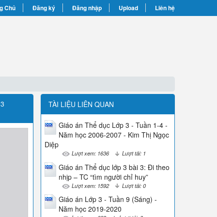
g Chủ
Đăng ký
Đăng nhập
Upload
Liên hệ
 3
TÀI LIỆU LIÊN QUAN
Giáo án Thể dục Lớp 3 - Tuần 1-4 -
Năm học 2006-2007 - Kim Thị Ngọc
Diệp
Lượt xem: 1636
Lượt tải: 1
Giáo án Thể dục lớp 3 bài 3: Đi theo
nhịp – TC “tìm người chỉ huy”
Lượt xem: 1592
Lượt tải: 0
Giáo án Lớp 3 - Tuần 9 (Sáng) -
Năm học 2019-2020