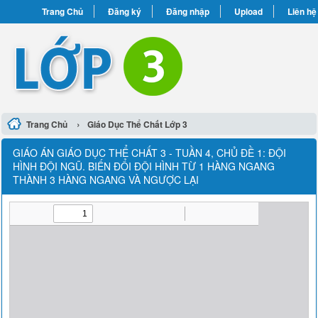
Trang Chủ
Đăng ký
Đăng nhập
Upload
Liên hệ
›
Trang Chủ
Giáo Dục Thể Chất Lớp 3
GIÁO ÁN GIÁO DỤC THỂ CHẤT 3 - TUẦN 4, CHỦ ĐỀ 1: ĐỘI
HÌNH ĐỘI NGŨ. BIẾN ĐỔI ĐỘI HÌNH TỪ 1 HÀNG NGANG
THÀNH 3 HÀNG NGANG VÀ NGƯỢC LẠI