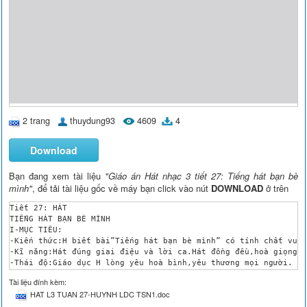
2 trang
thuydung93
4609
4
Download
Bạn đang xem tài liệu
"Giáo án Hát nhạc 3 tiết 27: Tiếng hát bạn bè
mình"
, để tải tài liệu gốc về máy bạn click vào nút
DOWNLOAD
ở trên
Tiết 27: HÁT

TIẾNG HÁT BẠN BÈ MÌNH

I-MỤC TIÊU:

-Kiến thức:H biết bài”Tiếng hát bạn bè mình” có tính chất vui,
-Kĩ năng:Hát đúng giai điệu và lời ca.Hát đồng đều,hoà giọng,n
-Thái độ:Giáo dục H lòng yêu hoà bình,yêu thương mọi người.

II-ĐDDH:

Tài liệu đính kèm:
-Hát thuộc,hát đúng nhạc,đúng lời bài hát với tính chất vui tư
HAT L3 TUAN 27-HUYNH LDC TSN1.doc
-Tranh minh họa cho bài hát.1 vài nhạc cụ gõ đơn giản.

III- CÁC HOẠT ĐỘNG DẠY-HỌC:
