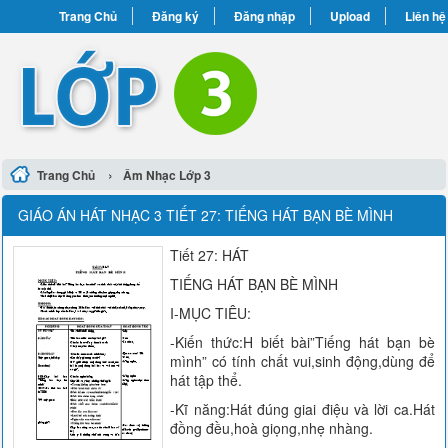
Trang Chủ
Đăng ký
Đăng nhập
Upload
Liên hệ
›
Trang Chủ
Âm Nhạc Lớp 3
GIÁO ÁN HÁT NHẠC 3 TIẾT 27: TIẾNG HÁT BẠN BÈ MÌNH
Tiết 27: HÁT
TIẾNG HÁT BẠN BÈ MÌNH
I-MỤC TIÊU:
-Kiến thức:H biết bài”Tiếng hát bạn bè
mình” có tính chất vui,sinh động,dùng để
hát tập thể.
-Kĩ năng:Hát đúng giai điệu và lời ca.Hát
đồng đều,hoà giọng,nhẹ nhàng.